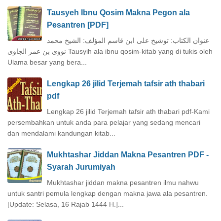
Tausyeh Ibnu Qosim Makna Pegon ala
Pesantren [PDF]
عنوان الكتاب: توشيخ على ابن قاسم المؤلف: الشيخ محمد
نووي بن عمر الجاوي Tausyih ala ibnu qosim-kitab yang di tukis oleh
Ulama besar yang bera...
Lengkap 26 jilid Terjemah tafsir ath thabari
pdf
Lengkap 26 jilid Terjemah tafsir ath thabari pdf-Kami
persembahkan untuk anda para pelajar yang sedang mencari
dan mendalami kandungan kitab...
Mukhtashar Jiddan Makna Pesantren PDF -
Syarah Jurumiyah
Mukhtashar jiddan makna pesantren ilmu nahwu
untuk santri pemula lengkap dengan makna jawa ala pesantren.
[Update: Selasa, 16 Rajab 1444 H.]...