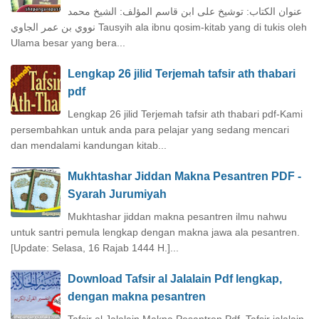
عنوان الكتاب: توشيخ على ابن قاسم المؤلف: الشيخ محمد
نووي بن عمر الجاوي Tausyih ala ibnu qosim-kitab yang di tukis oleh
Ulama besar yang bera...
Lengkap 26 jilid Terjemah tafsir ath thabari
pdf
Lengkap 26 jilid Terjemah tafsir ath thabari pdf-Kami
persembahkan untuk anda para pelajar yang sedang mencari
dan mendalami kandungan kitab...
Mukhtashar Jiddan Makna Pesantren PDF -
Syarah Jurumiyah
Mukhtashar jiddan makna pesantren ilmu nahwu
untuk santri pemula lengkap dengan makna jawa ala pesantren.
[Update: Selasa, 16 Rajab 1444 H.]...
Download Tafsir al Jalalain Pdf lengkap,
dengan makna pesantren
Tafsir al Jalalain Makna Pesantren Pdf. Tafsir jalalain