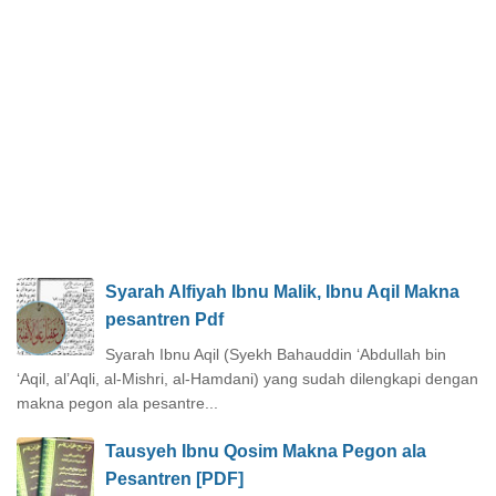
Syarah Alfiyah Ibnu Malik, Ibnu Aqil Makna
pesantren Pdf
Syarah Ibnu Aqil (Syekh Bahauddin ‘Abdullah bin
‘Aqil, al’Aqli, al-Mishri, al-Hamdani) yang sudah dilengkapi dengan
makna pegon ala pesantre...
Tausyeh Ibnu Qosim Makna Pegon ala
Pesantren [PDF]