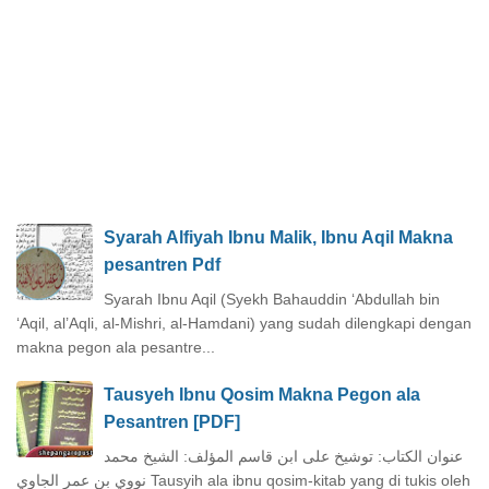
Syarah Alfiyah Ibnu Malik, Ibnu Aqil Makna
pesantren Pdf
Syarah Ibnu Aqil (Syekh Bahauddin ‘Abdullah bin
‘Aqil, al’Aqli, al-Mishri, al-Hamdani) yang sudah dilengkapi dengan
makna pegon ala pesantre...
Tausyeh Ibnu Qosim Makna Pegon ala
Pesantren [PDF]
عنوان الكتاب: توشيخ على ابن قاسم المؤلف: الشيخ محمد
نووي بن عمر الجاوي Tausyih ala ibnu qosim-kitab yang di tukis oleh