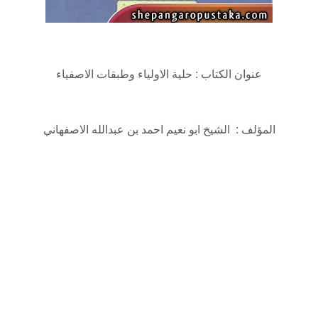
عنوان الكتاب : حلية الاولياء وطبقات الاصفياء
المؤلف : الشيخ ابو نعيم احمد بن عبدالله الاصفهاني