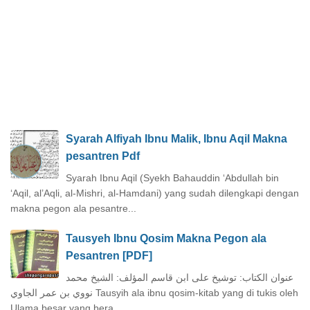
Syarah Alfiyah Ibnu Malik, Ibnu Aqil Makna
pesantren Pdf
Syarah Ibnu Aqil (Syekh Bahauddin ‘Abdullah bin
‘Aqil, al’Aqli, al-Mishri, al-Hamdani) yang sudah dilengkapi dengan
makna pegon ala pesantre...
Tausyeh Ibnu Qosim Makna Pegon ala
Pesantren [PDF]
عنوان الكتاب: توشيخ على ابن قاسم المؤلف: الشيخ محمد
نووي بن عمر الجاوي Tausyih ala ibnu qosim-kitab yang di tukis oleh
Ulama besar yang bera...