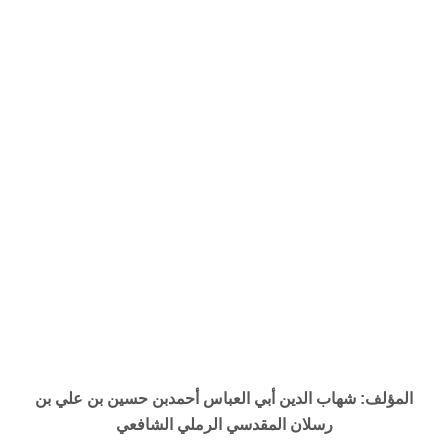
المؤلف: شهاب الدين أبي العباس أحمدبن حسين بن علي بن
رسلان المقدسي الرملي الشافعي