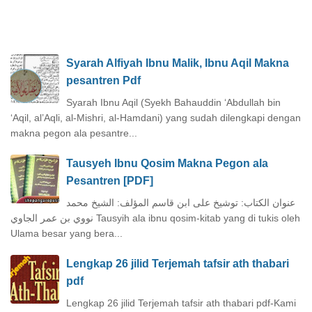
Syarah Alfiyah Ibnu Malik, Ibnu Aqil Makna
pesantren Pdf
Syarah Ibnu Aqil (Syekh Bahauddin ‘Abdullah bin
‘Aqil, al’Aqli, al-Mishri, al-Hamdani) yang sudah dilengkapi dengan
makna pegon ala pesantre...
Tausyeh Ibnu Qosim Makna Pegon ala
Pesantren [PDF]
عنوان الكتاب: توشيخ على ابن قاسم المؤلف: الشيخ محمد
نووي بن عمر الجاوي Tausyih ala ibnu qosim-kitab yang di tukis oleh
Ulama besar yang bera...
Lengkap 26 jilid Terjemah tafsir ath thabari
pdf
Lengkap 26 jilid Terjemah tafsir ath thabari pdf-Kami