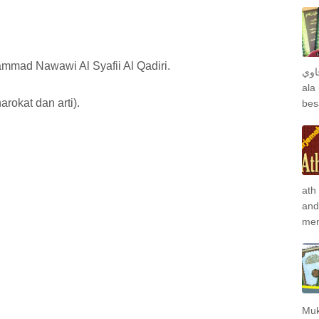
mmad Nawawi Al Syafii Al Qadiri.
جاوي
ala
rokat dan arti).
bes
ath
and
men
Muk