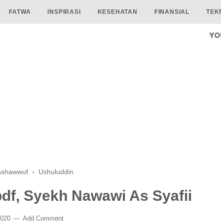
FATWA
INSPIRASI
KESEHATAN
FINANSIAL
TEK
YO
ashawwuf
›
Ushuluddin
pdf, Syekh Nawawi As Syafii
2020
Add Comment