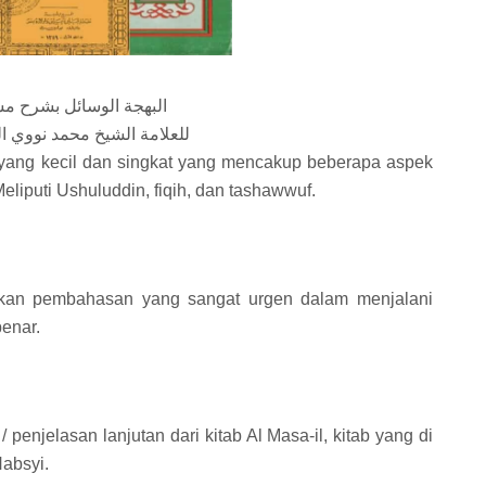
البهجة الوسائل بشرح م
للعلامة الشيخ محمد نووي 
b yang kecil dan singkat yang mencakup beberapa aspek
liputi Ushuluddin, fiqih, dan tashawwuf.
kan pembahasan yang sangat urgen dalam menjalani
benar.
/ penjelasan lanjutan dari kitab Al Masa-il, kitab yang di
Habsyi.