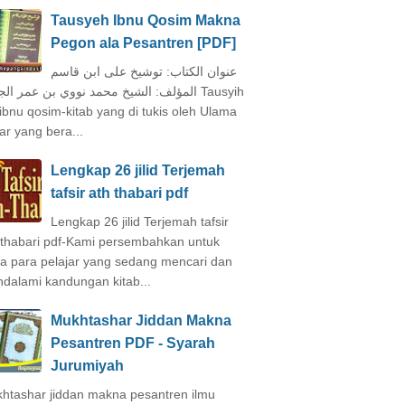
Tausyeh Ibnu Qosim Makna
Pegon ala Pesantren [PDF]
عنوان الكتاب: توشيخ على ابن قاسم
المؤلف: الشيخ محمد نووي بن عمر ال Tausyih
 ibnu qosim-kitab yang di tukis oleh Ulama
ar yang bera...
Lengkap 26 jilid Terjemah
tafsir ath thabari pdf
Lengkap 26 jilid Terjemah tafsir
 thabari pdf-Kami persembahkan untuk
a para pelajar yang sedang mencari dan
dalami kandungan kitab...
Mukhtashar Jiddan Makna
Pesantren PDF - Syarah
Jurumiyah
htashar jiddan makna pesantren ilmu