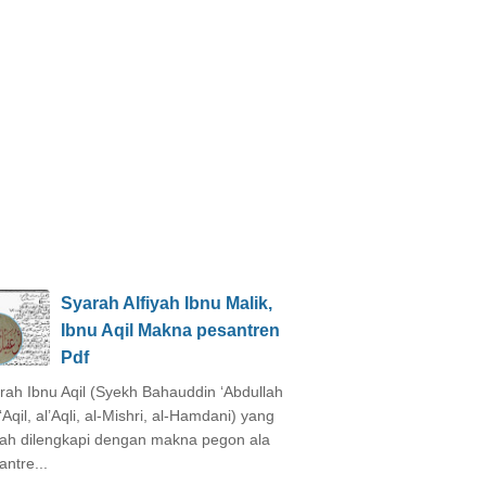
Syarah Alfiyah Ibnu Malik,
Ibnu Aqil Makna pesantren
Pdf
rah Ibnu Aqil (Syekh Bahauddin ‘Abdullah
‘Aqil, al’Aqli, al-Mishri, al-Hamdani) yang
ah dilengkapi dengan makna pegon ala
antre...