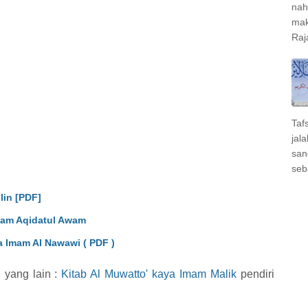
nah
mak
Raj
Taf
jal
san
seb
lin [PDF]
ham Aqidatul Awam
 Imam Al Nawawi ( PDF )
 yang lain :
Kitab Al Muwatto' kaya Imam Malik
pendiri