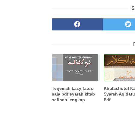
S
Terjemah kasyifatus
Khulashotul K
saja pdf syarah kitab
Syarah Aqidat
safinah lengkap
Pdf