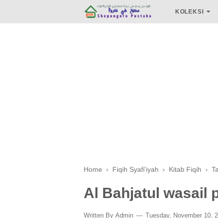
KOLEKSI
Home
›
Fiqih Syafi'iyah
›
Kitab Fiqih
›
T
Al Bahjatul wasail 
Written By
Admin
Tuesday, November 10, 