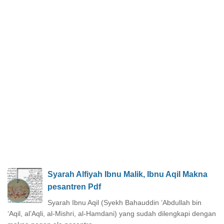
Syarah Alfiyah Ibnu Malik, Ibnu Aqil Makna
pesantren Pdf
Syarah Ibnu Aqil (Syekh Bahauddin ‘Abdullah bin
‘Aqil, al’Aqli, al-Mishri, al-Hamdani) yang sudah dilengkapi dengan