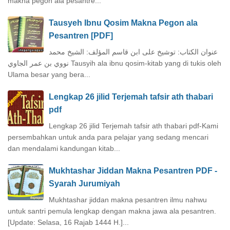
makna pegon ala pesantre...
Tausyeh Ibnu Qosim Makna Pegon ala
Pesantren [PDF]
عنوان الكتاب: توشيخ على ابن قاسم المؤلف: الشيخ محمد
نووي بن عمر الجاوي Tausyih ala ibnu qosim-kitab yang di tukis oleh
Ulama besar yang bera...
Lengkap 26 jilid Terjemah tafsir ath thabari
pdf
Lengkap 26 jilid Terjemah tafsir ath thabari pdf-Kami
persembahkan untuk anda para pelajar yang sedang mencari
dan mendalami kandungan kitab...
Mukhtashar Jiddan Makna Pesantren PDF -
Syarah Jurumiyah
Mukhtashar jiddan makna pesantren ilmu nahwu
untuk santri pemula lengkap dengan makna jawa ala pesantren.
[Update: Selasa, 16 Rajab 1444 H.]...