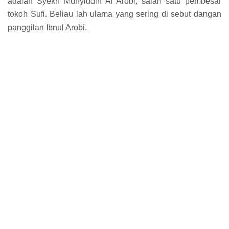
adalah Syekh Muhyiddin Al Arobi, salah satu pembesar
tokoh Sufi. Beliau lah ulama yang sering di sebut dangan
panggilan Ibnul Arobi.