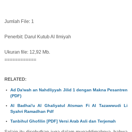
Jumlah File: 1
Penerbit: Darul Kutub Al Ilmiyah
Ukuran file: 12,92 Mb.
============
RELATED:
Ad Da'wah an Nahdliyyah Jilid 1 dengan Makna Pesantren
(PDF)
Al Badhai'u Al Ghaliyatul Atsman Fi Al Tazawwudi Li
Syahri Ramadhan Pdf
Tanbihul Ghofilin [PDF] Versi Arab Asli dan Terjemah
Selain itu disebutkan juga dalam muqaddimahnya, bahwa