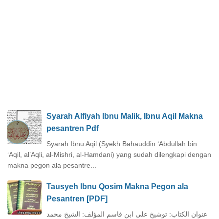
Syarah Alfiyah Ibnu Malik, Ibnu Aqil Makna
pesantren Pdf
Syarah Ibnu Aqil (Syekh Bahauddin ‘Abdullah bin
‘Aqil, al’Aqli, al-Mishri, al-Hamdani) yang sudah dilengkapi dengan
makna pegon ala pesantre...
Tausyeh Ibnu Qosim Makna Pegon ala
Pesantren [PDF]
عنوان الكتاب: توشيخ على ابن قاسم المؤلف: الشيخ محمد