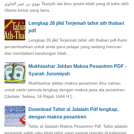
نووي بن عمر الجاوي Tausyih ala ibnu qosim-kitab yang di tukis oleh
Ulama besar yang bera...
Lengkap 26 jilid Terjemah tafsir ath thabari
pdf
Lengkap 26 jilid Terjemah tafsir ath thabari pdf-Kami
persembahkan untuk anda para pelajar yang sedang mencari
dan mendalami kandungan kitab...
Mukhtashar Jiddan Makna Pesantren PDF -
Syarah Jurumiyah
Mukhtashar jiddan makna pesantren ilmu nahwu
untuk santri pemula lengkap dengan makna jawa ala pesantren.
[Update: Selasa, 16 Rajab 1444 H.]...
Download Tafsir al Jalalain Pdf lengkap,
dengan makna pesantren
Tafsir al Jalalain Makna Pesantren Pdf. Tafsir jalalain
termasuk salah satu kitab tafsir yang sangat populer di kalangan