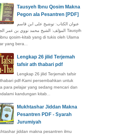
Tausyeh Ibnu Qosim Makna
Pegon ala Pesantren [PDF]
عنوان الكتاب: توشيخ على ابن قاسم
لف: الشيخ محمد نووي بن عمر الجاوي Tausyih
 ibnu qosim-kitab yang di tukis oleh Ulama
ar yang bera...
Lengkap 26 jilid Terjemah
tafsir ath thabari pdf
Lengkap 26 jilid Terjemah tafsir
 thabari pdf-Kami persembahkan untuk
a para pelajar yang sedang mencari dan
dalami kandungan kitab...
Mukhtashar Jiddan Makna
Pesantren PDF - Syarah
Jurumiyah
htashar jiddan makna pesantren ilmu