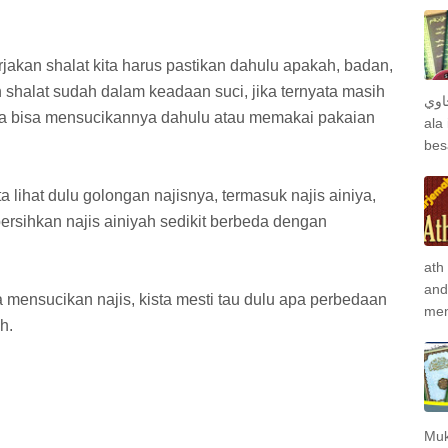
akan shalat kita harus pastikan dahulu apakah, badan,
 shalat sudah dalam keadaan suci, jika ternyata masih
المؤ
ita bisa mensucikannya dahulu atau memakai pakaian
ala
bes
lihat dulu golongan najisnya, termasuk najis ainiya,
rsihkan najis ainiyah sedikit berbeda dengan
ath
and
 mensucikan najis, kista mesti tau dulu apa perbedaan
men
h.
Muk