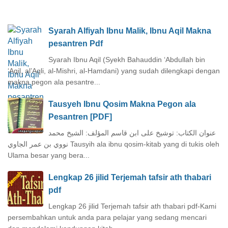
Syarah Alfiyah Ibnu Malik, Ibnu Aqil Makna
pesantren Pdf
Syarah Ibnu Aqil (Syekh Bahauddin ‘Abdullah bin
‘Aqil, al’Aqli, al-Mishri, al-Hamdani) yang sudah dilengkapi dengan
makna pegon ala pesantre...
Tausyeh Ibnu Qosim Makna Pegon ala
Pesantren [PDF]
عنوان الكتاب: توشيخ على ابن قاسم المؤلف: الشيخ محمد
نووي بن عمر الجاوي Tausyih ala ibnu qosim-kitab yang di tukis oleh
Ulama besar yang bera...
Lengkap 26 jilid Terjemah tafsir ath thabari
pdf
Lengkap 26 jilid Terjemah tafsir ath thabari pdf-Kami
persembahkan untuk anda para pelajar yang sedang mencari