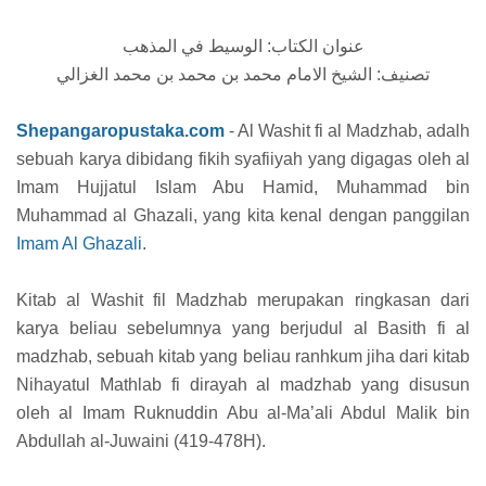
عنوان الكتاب: الوسيط في المذهب
تصنيف: الشيخ الامام محمد بن محمد بن محمد الغزالي
Shepangaropustaka.com
- Al Washit fi al Madzhab, adalh
sebuah karya dibidang fikih syafiiyah yang digagas oleh al
Imam Hujjatul Islam Abu Hamid, Muhammad bin
Muhammad al Ghazali, yang kita kenal dengan panggilan
Imam Al Ghazali
.
Kitab al Washit fil Madzhab merupakan ringkasan dari
karya beliau sebelumnya yang berjudul al Basith fi al
madzhab, sebuah kitab yang beliau ranhkum jiha dari kitab
Nihayatul Mathlab fi dirayah al madzhab yang disusun
oleh al Imam Ruknuddin Abu al-Ma’ali Abdul Malik bin
Abdullah al-Juwaini (419-478H).