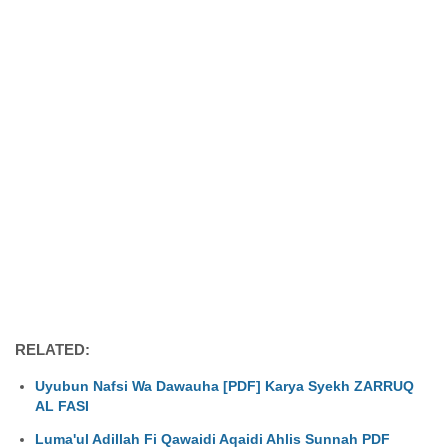
RELATED:
Uyubun Nafsi Wa Dawauha [PDF] Karya Syekh ZARRUQ
AL FASI
Luma'ul Adillah Fi Qawaidi Aqaidi Ahlis Sunnah PDF