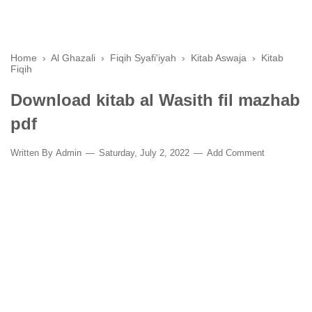
Home
›
Al Ghazali
›
Fiqih Syafi'iyah
›
Kitab Aswaja
›
Kitab
Fiqih
Download kitab al Wasith fil mazhab
pdf
Written By
Admin
Saturday, July 2, 2022
Add Comment