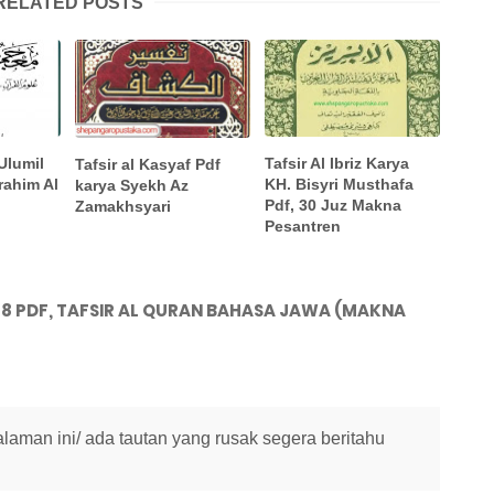
RELATED POSTS
Ulumil
Tafsir Al Ibriz Karya
Tafsir al Kasyaf Pdf
rahim Al
KH. Bisyri Musthafa
karya Syekh Az
Pdf, 30 Juz Makna
Zamakhsyari
Pesantren
UZ 8 PDF, TAFSIR AL QURAN BAHASA JAWA (MAKNA
halaman ini/ ada tautan yang rusak segera beritahu