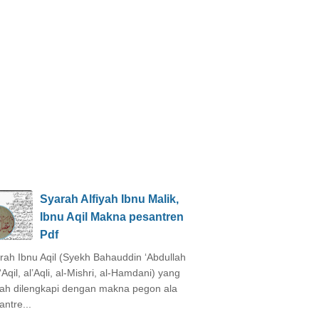
Syarah Alfiyah Ibnu Malik,
Ibnu Aqil Makna pesantren
Pdf
rah Ibnu Aqil (Syekh Bahauddin ‘Abdullah
‘Aqil, al’Aqli, al-Mishri, al-Hamdani) yang
ah dilengkapi dengan makna pegon ala
antre...