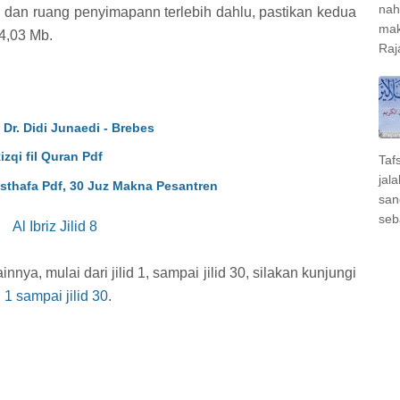
nah
 dan ruang penyimapann terlebih dahlu, pastikan kedua
mak
4,03 Mb.
Raj
 Dr. Didi Junaedi - Brebes
izqi fil Quran Pdf
Taf
jal
Musthafa Pdf, 30 Juz Makna Pesantren
san
seb
Al Ibriz Jilid 8
ainnya, mulai dari jilid 1, sampai jilid 30, silakan kunjungi
id 1 sampai jilid 30
.