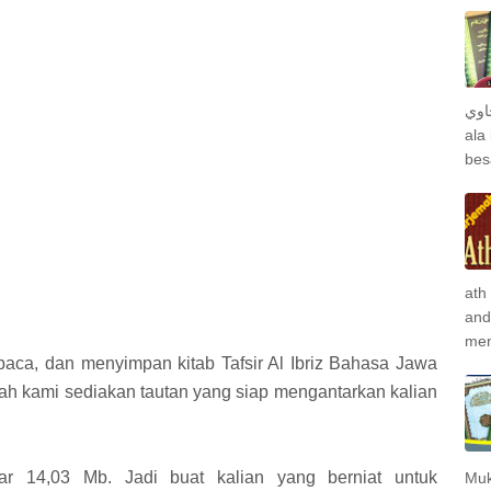
جاوي
ala
bes
ath
and
men
ca, dan menyimpan kitab Tafsir Al Ibriz Bahasa Jawa
udah kami sediakan tautan yang siap mengantarkan kalian
itar 14,03 Mb. Jadi buat kalian yang berniat untuk
Muk