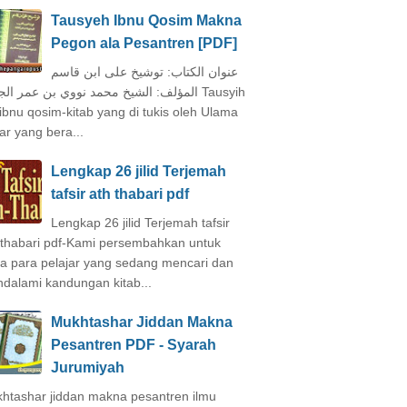
Tausyeh Ibnu Qosim Makna
Pegon ala Pesantren [PDF]
عنوان الكتاب: توشيخ على ابن قاسم
المؤلف: الشيخ محمد نووي بن عمر ال Tausyih
 ibnu qosim-kitab yang di tukis oleh Ulama
ar yang bera...
Lengkap 26 jilid Terjemah
tafsir ath thabari pdf
Lengkap 26 jilid Terjemah tafsir
 thabari pdf-Kami persembahkan untuk
a para pelajar yang sedang mencari dan
dalami kandungan kitab...
Mukhtashar Jiddan Makna
Pesantren PDF - Syarah
Jurumiyah
htashar jiddan makna pesantren ilmu