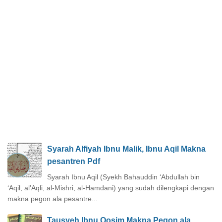
Syarah Alfiyah Ibnu Malik, Ibnu Aqil Makna
pesantren Pdf
Syarah Ibnu Aqil (Syekh Bahauddin ‘Abdullah bin
‘Aqil, al’Aqli, al-Mishri, al-Hamdani) yang sudah dilengkapi dengan
makna pegon ala pesantre...
Tausyeh Ibnu Qosim Makna Pegon ala