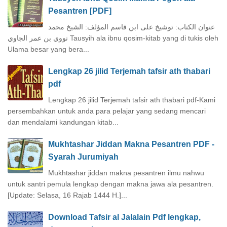
Pesantren [PDF]
عنوان الكتاب: توشيخ على ابن قاسم المؤلف: الشيخ محمد
نووي بن عمر الجاوي Tausyih ala ibnu qosim-kitab yang di tukis oleh
Ulama besar yang bera...
Lengkap 26 jilid Terjemah tafsir ath thabari
pdf
Lengkap 26 jilid Terjemah tafsir ath thabari pdf-Kami
persembahkan untuk anda para pelajar yang sedang mencari
dan mendalami kandungan kitab...
Mukhtashar Jiddan Makna Pesantren PDF -
Syarah Jurumiyah
Mukhtashar jiddan makna pesantren ilmu nahwu
untuk santri pemula lengkap dengan makna jawa ala pesantren.
[Update: Selasa, 16 Rajab 1444 H.]...
Download Tafsir al Jalalain Pdf lengkap,