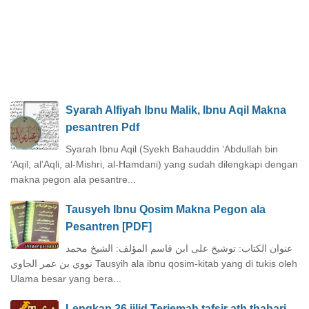
Syarah Alfiyah Ibnu Malik, Ibnu Aqil Makna
pesantren Pdf
Syarah Ibnu Aqil (Syekh Bahauddin ‘Abdullah bin
‘Aqil, al’Aqli, al-Mishri, al-Hamdani) yang sudah dilengkapi dengan
makna pegon ala pesantre...
Tausyeh Ibnu Qosim Makna Pegon ala
Pesantren [PDF]
عنوان الكتاب: توشيخ على ابن قاسم المؤلف: الشيخ محمد
نووي بن عمر الجاوي Tausyih ala ibnu qosim-kitab yang di tukis oleh
Ulama besar yang bera...
Lengkap 26 jilid Terjemah tafsir ath thabari