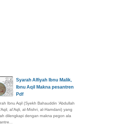
Syarah Alfiyah Ibnu Malik,
Ibnu Aqil Makna pesantren
Pdf
rah Ibnu Aqil (Syekh Bahauddin ‘Abdullah
‘Aqil, al’Aqli, al-Mishri, al-Hamdani) yang
ah dilengkapi dengan makna pegon ala
antre...