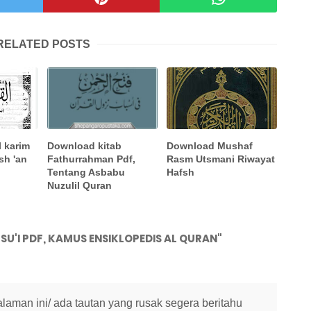
RELATED POSTS
l karim
Download Mushaf
Download kitab
sh 'an
Rasm Utsmani Riwayat
Fathurrahman Pdf,
Hafsh
Tentang Asbabu
Nuzulil Quran
SU'I PDF, KAMUS ENSIKLOPEDIS AL QURAN"
halaman ini/ ada tautan yang rusak segera beritahu