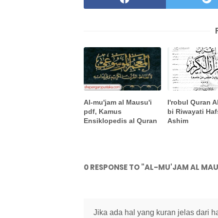
I'robul Quran A
Al-mu'jam al Mausu'i
bi Riwayati Haf
pdf, Kamus
Ashim
Ensiklopedis al Quran
0 RESPONSE TO "AL-MU'JAM AL MAU
Jika ada hal yang kuran jelas dari 