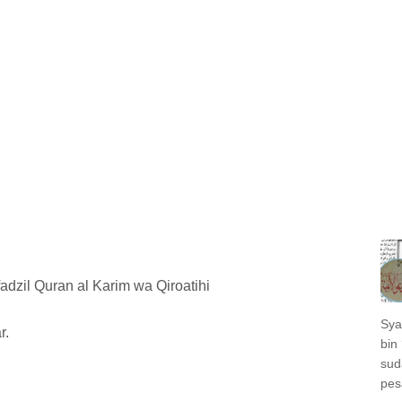
fadzil Quran al Karim wa Qiroatihi
Sya
r.
bin 
sud
pes