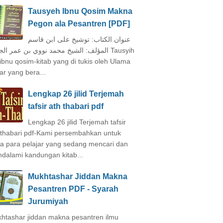
Tausyeh Ibnu Qosim Makna
Pegon ala Pesantren [PDF]
عنوان الكتاب: توشيخ على ابن قاسم
المؤلف: الشيخ محمد نووي بن عمر ال Tausyih
 ibnu qosim-kitab yang di tukis oleh Ulama
ar yang bera...
Lengkap 26 jilid Terjemah
tafsir ath thabari pdf
Lengkap 26 jilid Terjemah tafsir
 thabari pdf-Kami persembahkan untuk
a para pelajar yang sedang mencari dan
dalami kandungan kitab...
Mukhtashar Jiddan Makna
Pesantren PDF - Syarah
Jurumiyah
htashar jiddan makna pesantren ilmu