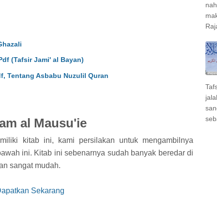
nah
mak
Raj
Ghazali
df (Tafsir Jami' al Bayan)
f, Tentang Asbabu Nuzulil Quran
Taf
jal
san
seb
jam al Mausu'ie
liki kitab ini, kami persilakan untuk mengambilnya
bawah ini. Kitab ini sebenarnya sudah banyak beredar di
gan sangat mudah.
apatkan Sekarang