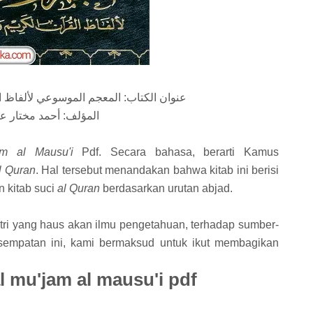
عنوان الكتاب: المعجم الموسوعي لألفاظ ال
المؤلف: أحمد مختار ع
am al Mausu'i
Pdf. Secara bahasa, berarti Kamus
l Quran
. Hal tersebut menandakan bahwa kitab ini berisi
n kitab suci
al Quran
berdasarkan urutan abjad.
tri yang haus akan ilmu pengetahuan, terhadap sumber-
empatan ini, kami bermaksud untuk ikut membagikan
al mu'jam al mausu'i pdf