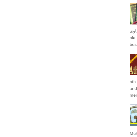
جاوي
ala
bes
ath
and
men
Muk