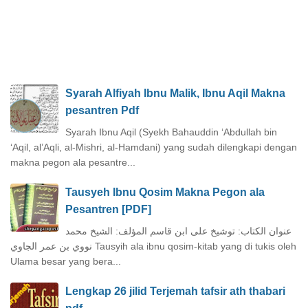
Syarah Alfiyah Ibnu Malik, Ibnu Aqil Makna
pesantren Pdf
Syarah Ibnu Aqil (Syekh Bahauddin ‘Abdullah bin
‘Aqil, al’Aqli, al-Mishri, al-Hamdani) yang sudah dilengkapi dengan
makna pegon ala pesantre...
Tausyeh Ibnu Qosim Makna Pegon ala
Pesantren [PDF]
عنوان الكتاب: توشيخ على ابن قاسم المؤلف: الشيخ محمد
نووي بن عمر الجاوي Tausyih ala ibnu qosim-kitab yang di tukis oleh
Ulama besar yang bera...
Lengkap 26 jilid Terjemah tafsir ath thabari