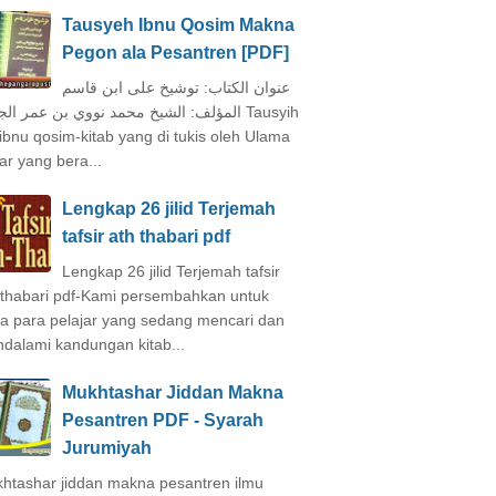
Tausyeh Ibnu Qosim Makna
Pegon ala Pesantren [PDF]
عنوان الكتاب: توشيخ على ابن قاسم
المؤلف: الشيخ محمد نووي بن عمر ال Tausyih
 ibnu qosim-kitab yang di tukis oleh Ulama
ar yang bera...
Lengkap 26 jilid Terjemah
tafsir ath thabari pdf
Lengkap 26 jilid Terjemah tafsir
 thabari pdf-Kami persembahkan untuk
a para pelajar yang sedang mencari dan
dalami kandungan kitab...
Mukhtashar Jiddan Makna
Pesantren PDF - Syarah
Jurumiyah
htashar jiddan makna pesantren ilmu