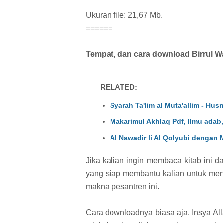
Ukuran file: 21,67 Mb.
======
Tempat, dan cara download Birrul W
RELATED:
Syarah Ta'lim al Muta'allim - Hus
Makarimul Akhlaq Pdf, Ilmu adab,
Al Nawadir li Al Qolyubi dengan
Jika kalian ingin membaca kitab ini d
yang siap membantu kalian untuk men
makna pesantren ini.
Cara downloadnya biasa aja. Insya Alla