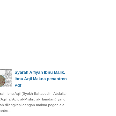
Syarah Alfiyah Ibnu Malik,
Ibnu Aqil Makna pesantren
Pdf
rah Ibnu Aqil (Syekh Bahauddin ‘Abdullah
‘Aqil, al’Aqli, al-Mishri, al-Hamdani) yang
ah dilengkapi dengan makna pegon ala
antre...