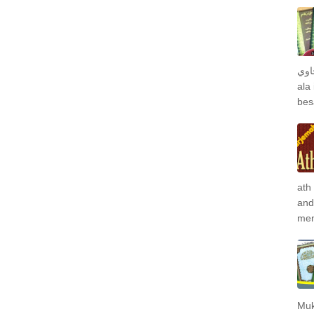
جاوي
ala
bes
ath
and
men
Muk