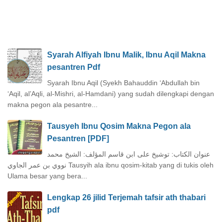
Syarah Alfiyah Ibnu Malik, Ibnu Aqil Makna
pesantren Pdf
Syarah Ibnu Aqil (Syekh Bahauddin ‘Abdullah bin
‘Aqil, al’Aqli, al-Mishri, al-Hamdani) yang sudah dilengkapi dengan
makna pegon ala pesantre...
Tausyeh Ibnu Qosim Makna Pegon ala
Pesantren [PDF]
عنوان الكتاب: توشيخ على ابن قاسم المؤلف: الشيخ محمد
نووي بن عمر الجاوي Tausyih ala ibnu qosim-kitab yang di tukis oleh
Ulama besar yang bera...
Lengkap 26 jilid Terjemah tafsir ath thabari
pdf