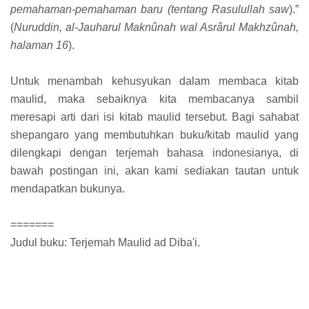
pemahaman-pemahaman baru (tentang Rasulullah saw
).”
(
Nuruddin, al-Jauharul Maknûnah wal Asrârul Makhzûnah,
halaman 16
).
Untuk menambah kehusyukan dalam membaca kitab
maulid, maka sebaiknya kita membacanya sambil
meresapi arti dari isi kitab maulid tersebut. Bagi sahabat
shepangaro yang membutuhkan buku/kitab maulid yang
dilengkapi dengan terjemah bahasa indonesianya, di
bawah postingan ini, akan kami sediakan tautan untuk
mendapatkan bukunya.
=======
Judul buku: Terjemah Maulid ad Diba'i.