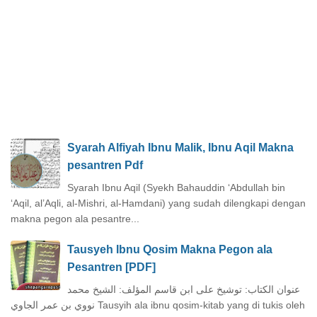
Syarah Alfiyah Ibnu Malik, Ibnu Aqil Makna
pesantren Pdf
Syarah Ibnu Aqil (Syekh Bahauddin ‘Abdullah bin
‘Aqil, al’Aqli, al-Mishri, al-Hamdani) yang sudah dilengkapi dengan
makna pegon ala pesantre...
Tausyeh Ibnu Qosim Makna Pegon ala
Pesantren [PDF]
عنوان الكتاب: توشيخ على ابن قاسم المؤلف: الشيخ محمد
نووي بن عمر الجاوي Tausyih ala ibnu qosim-kitab yang di tukis oleh