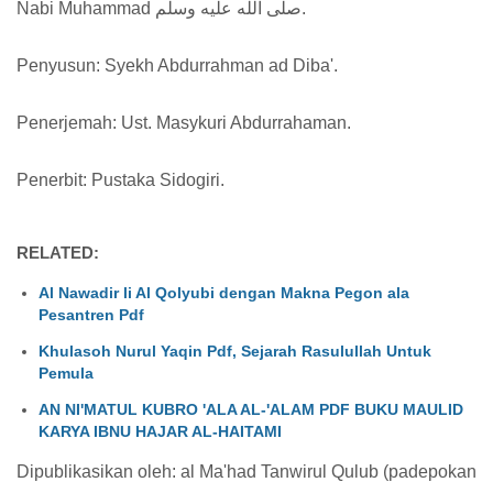
Nabi Muhammad صلى الله عليه وسلم.
Penyusun: Syekh Abdurrahman ad Diba'.
Penerjemah: Ust. Masykuri Abdurrahaman.
Penerbit: Pustaka Sidogiri.
RELATED:
Al Nawadir li Al Qolyubi dengan Makna Pegon ala
Pesantren Pdf
Khulasoh Nurul Yaqin Pdf, Sejarah Rasulullah Untuk
Pemula
AN NI'MATUL KUBRO 'ALA AL-'ALAM PDF BUKU MAULID
KARYA IBNU HAJAR AL-HAITAMI
Dipublikasikan oleh: al Ma'had Tanwirul Qulub (padepokan