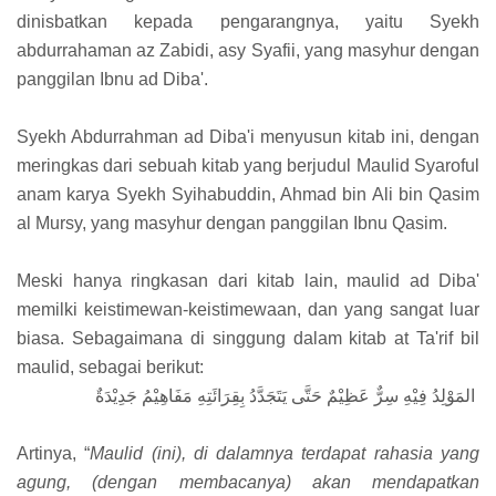
dinisbatkan kepada pengarangnya, yaitu Syekh
abdurrahaman az Zabidi, asy Syafii, yang masyhur dengan
panggilan Ibnu ad Diba'.
Syekh Abdurrahman ad Diba'i menyusun kitab ini, dengan
meringkas dari sebuah kitab yang berjudul Maulid Syaroful
anam karya Syekh Syihabuddin, Ahmad bin Ali bin Qasim
al Mursy, yang masyhur dengan panggilan Ibnu Qasim.
Meski hanya ringkasan dari kitab lain, maulid ad Diba'
memilki keistimewan-keistimewaan, dan yang sangat luar
biasa. Sebagaimana di singgung dalam kitab at Ta'rif bil
maulid, sebagai berikut:
المَوْلِدُ فِيْهِ سِرٌّ عَظِيْمٌ حَتَّى يَتَجَدَّدُ بِقِرَائَتِهِ مَفَاهِيْمُ جَدِيْدَةٌ
Artinya, “
Maulid (ini), di dalamnya terdapat rahasia yang
agung, (dengan membacanya) akan mendapatkan