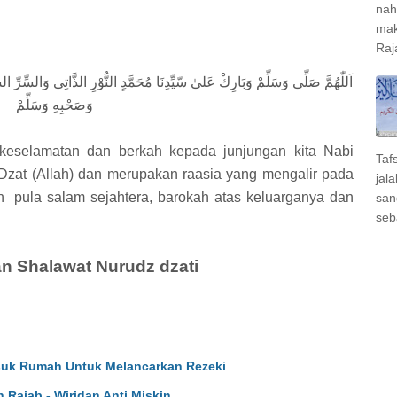
nah
mak
Raj
اَللّٰهُمَّ صَلِّى وَسَلِّمْ وَبَارِكْ عَلىٰ سّيِّدِنَا
مُحَمَّدٍ
النُّوْرِ الذَّاتِى وَالسِّرِّ 
وَصَحْبِهِ وَسَلِّمْ
t keselamatan dan berkah kepada junjungan kita Nabi
Taf
t (Allah) dan merupakan raasia yang mengalir pada
jal
ah pula salam sejahtera, barokah atas keluarganya dan
san
seb
n Shalawat Nurudz dzati
asuk Rumah Untuk Melancarkan Rezeki
n Rajab - Wiridan Anti Miskin