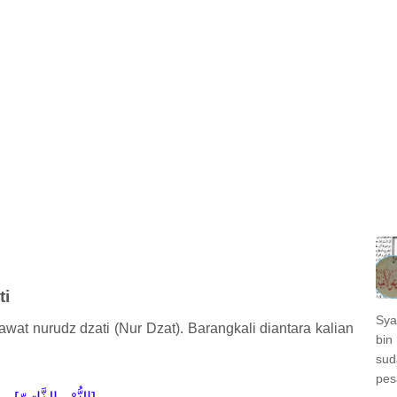
ti
Sya
awat nurudz dzati (Nur Dzat). Barangkali diantara kalian
bin 
sud
pes