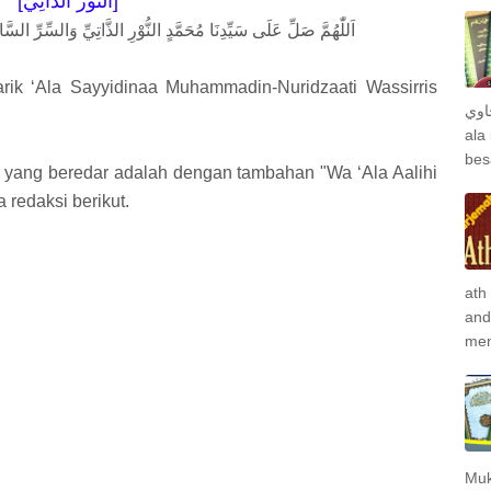
[النُّوْر الذَّاتِيّ]
اَللّٰهُمَّ صَلِّ عَلَى سَيِّدِنَا مُحَمَّدٍ النُّوْرِ الذَّاتِيِّ وَالسِّرِّ ا
ik ‘Ala Sayyidinaa Muhammadin-Nuridzaati Wassirris
جاوي
ala
bes
ti yang beredar adalah dengan tambahan "Wa ‘Ala Aalihi
redaksi berikut.
ath
and
men
Muk