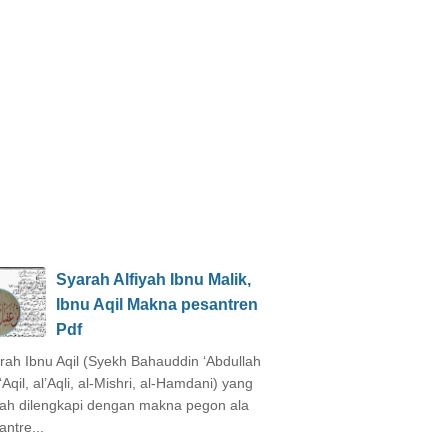
Syarah Alfiyah Ibnu Malik,
Ibnu Aqil Makna pesantren
Pdf
rah Ibnu Aqil (Syekh Bahauddin ‘Abdullah
‘Aqil, al’Aqli, al-Mishri, al-Hamdani) yang
ah dilengkapi dengan makna pegon ala
antre...