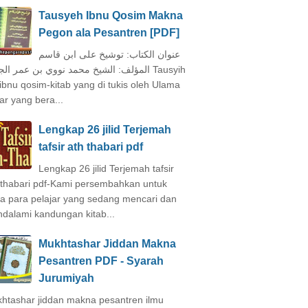
Tausyeh Ibnu Qosim Makna
Pegon ala Pesantren [PDF]
عنوان الكتاب: توشيخ على ابن قاسم
المؤلف: الشيخ محمد نووي بن عمر ال Tausyih
 ibnu qosim-kitab yang di tukis oleh Ulama
ar yang bera...
Lengkap 26 jilid Terjemah
tafsir ath thabari pdf
Lengkap 26 jilid Terjemah tafsir
 thabari pdf-Kami persembahkan untuk
a para pelajar yang sedang mencari dan
dalami kandungan kitab...
Mukhtashar Jiddan Makna
Pesantren PDF - Syarah
Jurumiyah
htashar jiddan makna pesantren ilmu