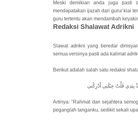
Meski demikian anda juga pasti 
mendapatakan ijazah dari guru/ kiai t
guru tertentu akan mendambah keyakina
Redaksi Shalawat Adrikni
Slawat adrikni yang beredar dimsyar
semua versinya pasti ada kalimat adri
Berikut adalah salah satu redaksi shala
ذْ بِيَدِي قَلَّتْ حِيْلَتِي أَدْرِكْني
Artinya: "Rahmat dan sejahtera semo
peganglah tanganku, sedikit sekali u