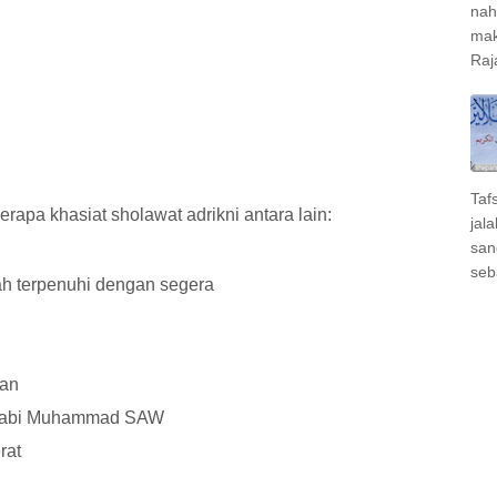
nah
mak
Raj
Taf
rapa khasiat sholawat adrikni antara lain:
jal
san
seb
ah terpenuhi dengan segera
nan
Nabi Muhammad SAW
rat