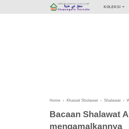
KOLEKSI
Home
›
Khasiat Sholawat
›
Shalawat
›
W
Bacaan Shalawat Ad
mengamalkannya