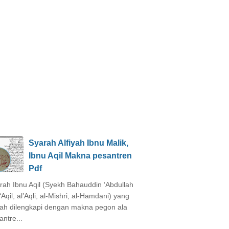
Syarah Alfiyah Ibnu Malik,
Ibnu Aqil Makna pesantren
Pdf
rah Ibnu Aqil (Syekh Bahauddin ‘Abdullah
‘Aqil, al’Aqli, al-Mishri, al-Hamdani) yang
ah dilengkapi dengan makna pegon ala
antre...