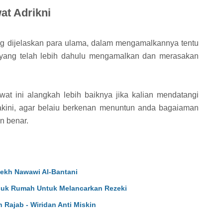
t Adrikni
ng dijelaskan para ulama, dalam mengamalkannya tentu
 yang telah lebih dahulu mengamalkan dan merasakan
wat ini alangkah lebih baiknya jika kalian mendatangi
akini, agar belaiu berkenan menuntun anda bagaiaman
n benar.
yekh Nawawi Al-Bantani
asuk Rumah Untuk Melancarkan Rezeki
n Rajab - Wiridan Anti Miskin