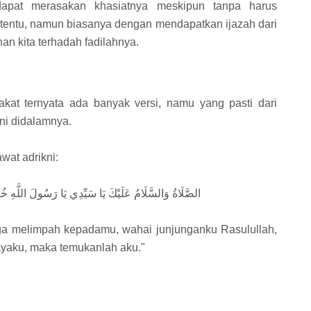
dapat merasakan khasiatnya meskipun tanpa harus
ertentu, namun biasanya dengan mendapatkan ijazah dari
n kita terhadah fadilahnya.
akat ternyata ada banyak versi, namu yang pasti dari
kni didalamnya.
wat adrikni:
الصَّلَاةُ وَالسَّلَامُ عَلَيْكَ يَا سَيِّدِي يَا رَسُولَ اللَّهِ خُ
ga melimpah kepadamu, wahai junjunganku Rasulullah,
payaku, maka temukanlah aku."