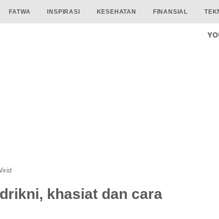
FATWA
INSPIRASI
KESEHATAN
FINANSIAL
TEK
YO
irid
rikni, khasiat dan cara