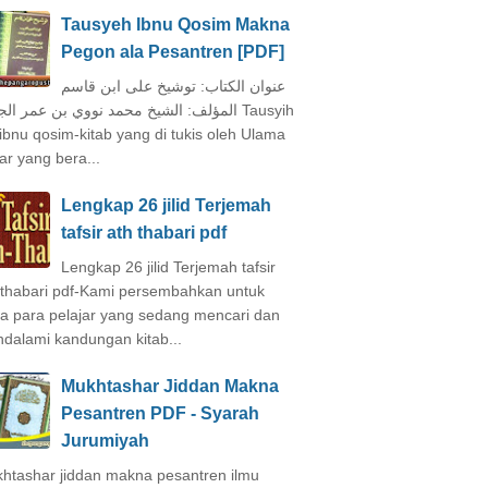
Tausyeh Ibnu Qosim Makna
Pegon ala Pesantren [PDF]
عنوان الكتاب: توشيخ على ابن قاسم
المؤلف: الشيخ محمد نووي بن عمر ال Tausyih
 ibnu qosim-kitab yang di tukis oleh Ulama
ar yang bera...
Lengkap 26 jilid Terjemah
tafsir ath thabari pdf
Lengkap 26 jilid Terjemah tafsir
 thabari pdf-Kami persembahkan untuk
a para pelajar yang sedang mencari dan
dalami kandungan kitab...
Mukhtashar Jiddan Makna
Pesantren PDF - Syarah
Jurumiyah
htashar jiddan makna pesantren ilmu