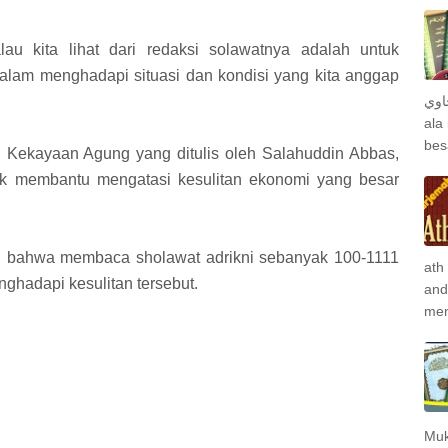
alau kita lihat dari redaksi solawatnya adalah untuk
lam menghadapi situasi dan kondisi yang kita anggap
جاوي
ala
bes
 Kekayaan Agung yang ditulis oleh Salahuddin Abbas,
tuk membantu mengatasi kesulitan ekonomi yang besar
an bahwa membaca sholawat adrikni sebanyak 100-1111
ath
ghadapi kesulitan tersebut.
and
men
Muk