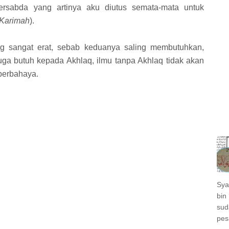
bersabda yang artinya aku diutus semata-mata untuk
 Karimah
).
ng sangat erat, sebab keduanya saling membutuhkan,
uga butuh kepada Akhlaq, ilmu tanpa Akhlaq tidak akan
 berbahaya.
Sya
bin 
sud
pes