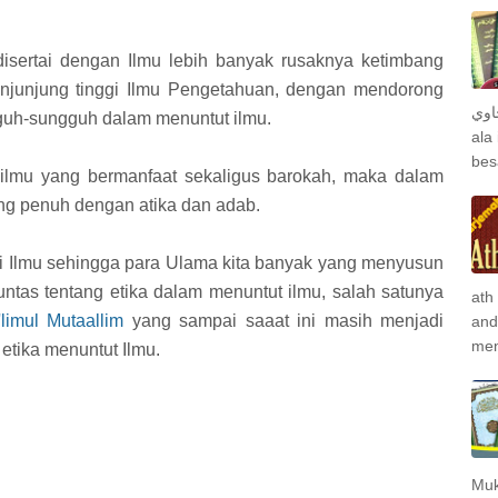
isertai dengan Ilmu lebih banyak rusaknya ketimbang
njunjung tinggi Ilmu Pengetahuan, dengan mendorong
جاوي
guh-sungguh dalam menuntut ilmu.
ala
bes
 ilmu yang bermanfaat sekaligus barokah, maka dalam
ang penuh dengan atika dan adab.
i Ilmu sehingga para Ulama kita banyak yang menyusun
ntas tentang etika dalam menuntut ilmu, salah satunya
ath
'limul Mutaallim
yang sampai saaat ini masih menjadi
and
men
 etika menuntut Ilmu.
Muk