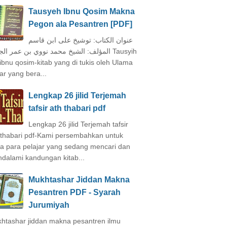
Tausyeh Ibnu Qosim Makna
Pegon ala Pesantren [PDF]
عنوان الكتاب: توشيخ على ابن قاسم
المؤلف: الشيخ محمد نووي بن عمر ال Tausyih
 ibnu qosim-kitab yang di tukis oleh Ulama
ar yang bera...
Lengkap 26 jilid Terjemah
tafsir ath thabari pdf
Lengkap 26 jilid Terjemah tafsir
 thabari pdf-Kami persembahkan untuk
a para pelajar yang sedang mencari dan
dalami kandungan kitab...
Mukhtashar Jiddan Makna
Pesantren PDF - Syarah
Jurumiyah
htashar jiddan makna pesantren ilmu