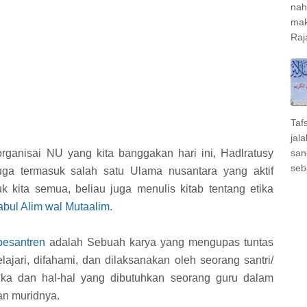
nah
mak
Raj
Taf
jal
san
organisai NU yang kita banggakan hari ini, Hadlratusy
seb
uga termasuk salah satu Ulama nusantara yang aktif
k kita semua, beliau juga menulis kitab tentang etika
bul Alim wal Mutaalim
.
pesantren
adalah Sebuah karya yang mengupas tuntas
lajari, difahami, dan dilaksanakan oleh seorang santri/
tika dan hal-hal yang dibutuhkan seorang guru dalam
an muridnya.