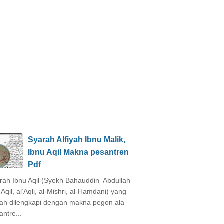
Syarah Alfiyah Ibnu Malik,
Ibnu Aqil Makna pesantren
Pdf
rah Ibnu Aqil (Syekh Bahauddin ‘Abdullah
‘Aqil, al’Aqli, al-Mishri, al-Hamdani) yang
ah dilengkapi dengan makna pegon ala
antre...